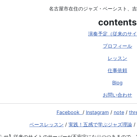
名古屋市在住のジャズ・ベーシスト、吉
contents
演奏予定（従来のサイ
プロフィール
レッスン
仕事依頼
Blog
お問い合わせ
Facebook
/
Instagram
/
note
/
thr
ベースレッスン
/
実践！五感で学ぶジャズ理論
/
らせ】従来のサイトのサーバーが不安定になりつつあるので、2